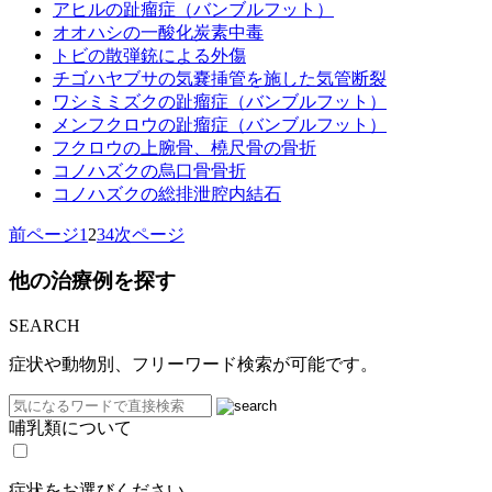
アヒルの趾瘤症（バンブルフット）
オオハシの一酸化炭素中毒
トビの散弾銃による外傷
チゴハヤブサの気嚢挿管を施した気管断裂
ワシミミズクの趾瘤症（バンブルフット）
メンフクロウの趾瘤症（バンブルフット）
フクロウの上腕骨、橈尺骨の骨折
コノハズクの烏口骨骨折
コノハズクの総排泄腔内結石
前ページ
1
2
3
4
次ページ
他の治療例を探す
SEARCH
症状や動物別、フリーワード検索が可能です。
哺乳類について
症状をお選びください