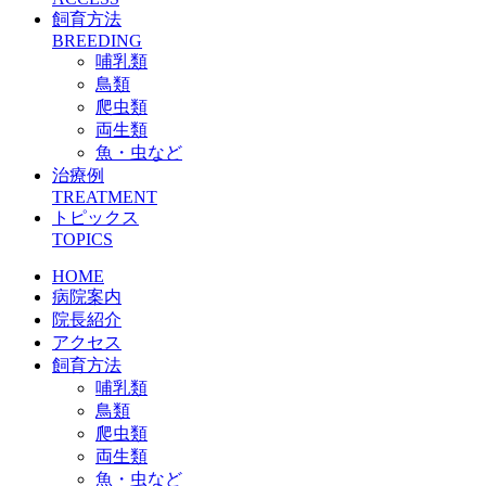
飼育方法
BREEDING
哺乳類
鳥類
爬虫類
両生類
魚・虫など
治療例
TREATMENT
トピックス
TOPICS
HOME
病院案内
院長紹介
アクセス
飼育方法
哺乳類
鳥類
爬虫類
両生類
魚・虫など