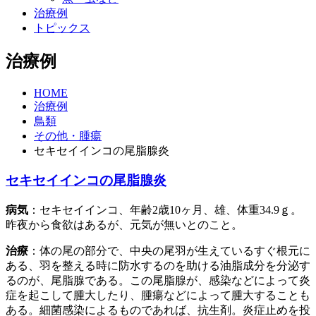
治療例
トピックス
治療例
HOME
治療例
鳥類
その他・腫瘍
セキセイインコの尾脂腺炎
セキセイインコの尾脂腺炎
病気
：セキセイインコ、年齢2歳10ヶ月、雄、体重34.9ｇ。
昨夜から食欲はあるが、元気が無いとのこと。
治療
：体の尾の部分で、中央の尾羽が生えているすぐ根元に
ある、羽を整える時に防水するのを助ける油脂成分を分泌す
るのが、尾脂腺である。この尾脂腺が、感染などによって炎
症を起こして腫大したり、腫瘍などによって腫大することも
ある。細菌感染によるものであれば、抗生剤。炎症止めを投