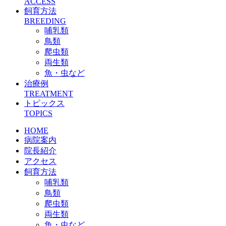
ACCESS
飼育方法
BREEDING
哺乳類
鳥類
爬虫類
両生類
魚・虫など
治療例
TREATMENT
トピックス
TOPICS
HOME
病院案内
院長紹介
アクセス
飼育方法
哺乳類
鳥類
爬虫類
両生類
魚・虫など