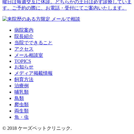
病院案内
院長紹介
当院でできること
アクセス
メール相談室
TOPICS
お知らせ
メディア掲載情報
飼育方法
治療例
哺乳類
鳥類
爬虫類
両生類
魚・虫
© 2018 ケーズペットクリニック.