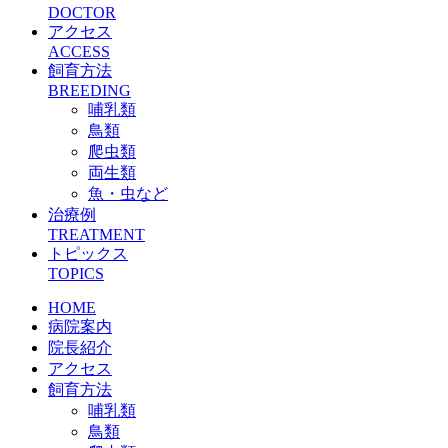
DOCTOR
アクセス
ACCESS
飼育方法
BREEDING
哺乳類
鳥類
爬虫類
両生類
魚・虫など
治療例
TREATMENT
トピックス
TOPICS
HOME
病院案内
院長紹介
アクセス
飼育方法
哺乳類
鳥類