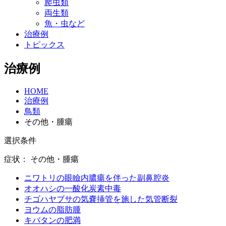
爬虫類
両生類
魚・虫など
治療例
トピックス
治療例
HOME
治療例
鳥類
その他・腫瘍
選択条件
症状：
その他・腫瘍
ニワトリの眼瞼内膿瘍を伴った副鼻腔炎
オオハシの一酸化炭素中毒
チゴハヤブサの気嚢挿管を施した気管断裂
ヨウムの脂肪腫
キバタンの肥満