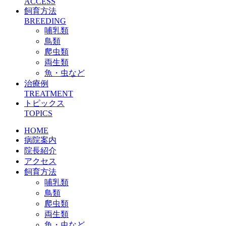
ACCESS
飼育方法
BREEDING
哺乳類
鳥類
爬虫類
両生類
魚・虫など
治療例
TREATMENT
トピックス
TOPICS
HOME
病院案内
院長紹介
アクセス
飼育方法
哺乳類
鳥類
爬虫類
両生類
魚・虫など