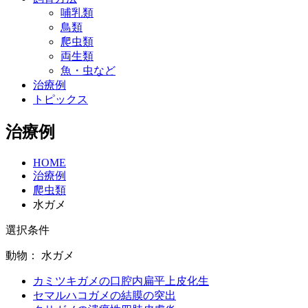
哺乳類
鳥類
爬虫類
両生類
魚・虫など
治療例
トピックス
治療例
HOME
治療例
爬虫類
水ガメ
選択条件
動物：
水ガメ
カミツキガメの口腔内扁平上皮化生
セマルハコガメの結膜の突出