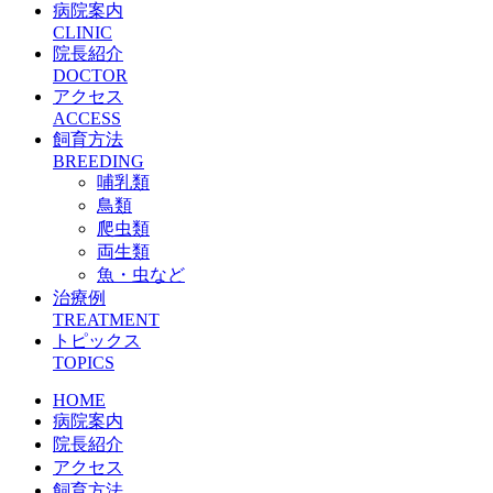
病院案内
CLINIC
院長紹介
DOCTOR
アクセス
ACCESS
飼育方法
BREEDING
哺乳類
鳥類
爬虫類
両生類
魚・虫など
治療例
TREATMENT
トピックス
TOPICS
HOME
病院案内
院長紹介
アクセス
飼育方法