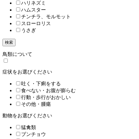
ハリネズミ
ハムスター
チンチラ、モルモット
スローロリス
うさぎ
検索
鳥類について
症状をお選びください
吐く・下痢をする
食べない・お腹が膨らむ
行動・歩行がおかしい
その他・腫瘍
動物をお選びください
猛禽類
ブンチョウ