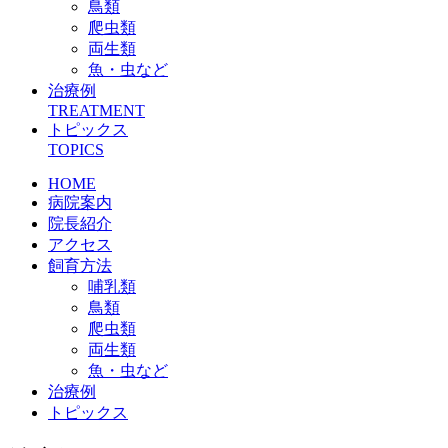
鳥類
爬虫類
両生類
魚・虫など
治療例
TREATMENT
トピックス
TOPICS
HOME
病院案内
院長紹介
アクセス
飼育方法
哺乳類
鳥類
爬虫類
両生類
魚・虫など
治療例
トピックス