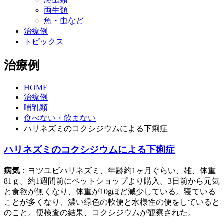
両生類
魚・虫など
治療例
トピックス
治療例
HOME
治療例
哺乳類
食べない・飲まない
ハリネズミのコクシジウムによる下痢症
ハリネズミのコクシジウムによる下痢症
病気
：ヨツユビハリネズミ、年齢約1ヶ月ぐらい、雄、体重
81ｇ。約1週間前にペットショップより購入。3日前から元気
と食欲が無くなり、体重が10gほど減少している。寝ている
ことが多くなり、濃い緑色の軟便と水様性の便をしていると
のこと。便検査の結果、コクシジウムが観察された。