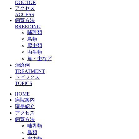
DOCTOR
アクセス
ACCESS
飼育方法
BREEDING
哺乳類
鳥類
爬虫類
両生類
魚・虫など
治療例
TREATMENT
トピックス
TOPICS
HOME
病院案内
院長紹介
アクセス
飼育方法
哺乳類
鳥類
爬虫類