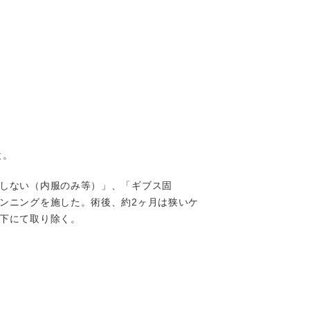
）
と。
しない（内服のみ等）」、「ギブス固
ンニングを施した。術後、約2ヶ月は狭いケ
下にて取り除く。