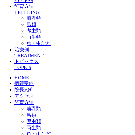
ACCESS
飼育方法
BREEDING
哺乳類
鳥類
爬虫類
両生類
魚・虫など
治療例
TREATMENT
トピックス
TOPICS
HOME
病院案内
院長紹介
アクセス
飼育方法
哺乳類
鳥類
爬虫類
両生類
魚・虫など