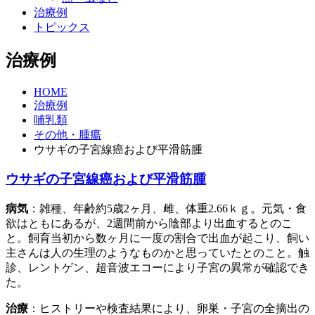
治療例
トピックス
治療例
HOME
治療例
哺乳類
その他・腫瘍
ウサギの子宮線癌および平滑筋腫
ウサギの子宮線癌および平滑筋腫
病気
：雑種、年齢約5歳2ヶ月、雌、体重2.66ｋｇ。元気・食
欲はともにあるが、2週間前から陰部より出血するとのこ
と。飼育当初から数ヶ月に一度の割合で出血が起こり、飼い
主さんは人の生理のようなものかと思っていたとのこと。触
診、レントゲン、超音波エコーにより子宮の異常が確認でき
た。
治療
：ヒストリーや検査結果により、卵巣・子宮の全摘出の