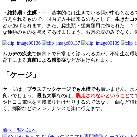
・
維持期
：生餌
・・・基本的には生きている餌が中心となる
与えられるもので、国内で入手出来るのもとして、
生きたコ
どがあげられます。また、爬虫類・猛禽類用に作られた、１
な種類のものを与えてあげましょう。お肉の塊のみでなく、
ムカデの疾患
で
飼育下
で日常よく診られるのが、不衛生な環
育下による
真菌による感染症
などがあげられます。
「ケージ」
ケージは、
プラスチックケージでも水槽でも
構いません。水
良いでしょう。
最も大事
なのは、
脱走されないということ
で
やヒヨコ電球を直接取り付けたりするのではなく、蘭など植
く、掃除などのメンテナンスも楽に行えます。
前へ
一覧へ
次へ