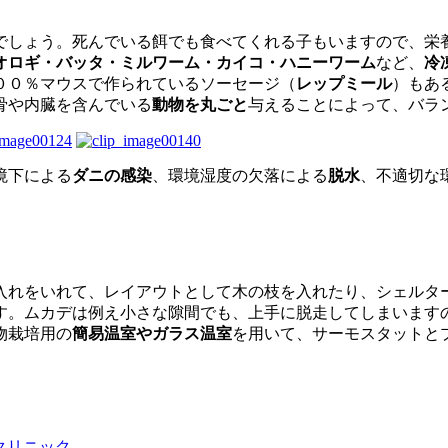
でしょう。死んでいる餌でも食べてくれる子もいますので、栄
オロギ・バッタ・ミルワーム・カイコ・ハニーワーム
など、
冷
００％マウスで作られているソーセージ（
レップミール
）もあ
骨や内臓を含んでいる
動物を丸ごと
与えることによって、バラ
境下による
ダニの感染
、環境湿度の欠落による
脱水
、不適切な
入れをいれて、レイアウトとして木の枝を入れたり、シェルタ
す。ムカデは例え小さな隙間でも、上手に脱走してしまいます
物栽培用の
簡易温室やガラス温室
を用いて、サーモスタットと