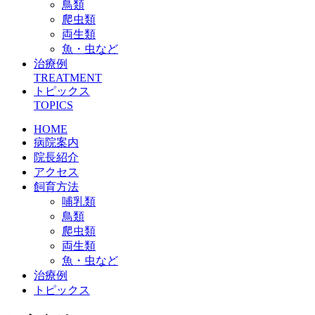
鳥類
爬虫類
両生類
魚・虫など
治療例
TREATMENT
トピックス
TOPICS
HOME
病院案内
院長紹介
アクセス
飼育方法
哺乳類
鳥類
爬虫類
両生類
魚・虫など
治療例
トピックス