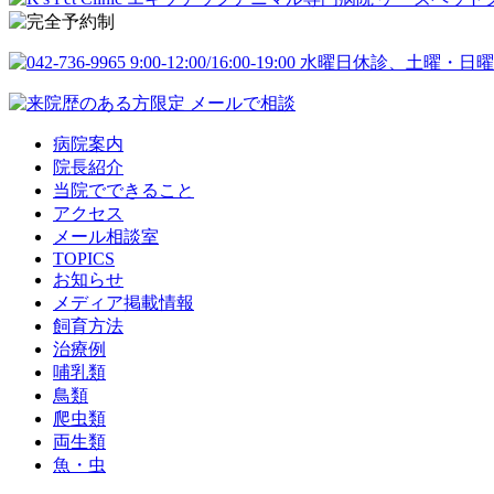
病院案内
院長紹介
当院でできること
アクセス
メール相談室
TOPICS
お知らせ
メディア掲載情報
飼育方法
治療例
哺乳類
鳥類
爬虫類
両生類
魚・虫