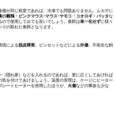
養価が同じ程度であれば、冷凍でも問題ありません。ムカデに
凍の雛鶉・ピンクマウス･マウス･ヤモリ・コオロギ・バッタ
な
るので使用してみても良いでしょう。食餌は
単一化せず
に様々
ンスの取れた食餌となります。
環境による
脱皮障害
、ピンセットなどによる
外傷
、不衛生な飼
ー（隠れ家）などを入れるのであれば、更に広くしてあげれば
の気を付けてあげましょう。温度の管理は、ケージにヒーター
プレートヒーターを併用したほうが、
火傷
などの事故も少な