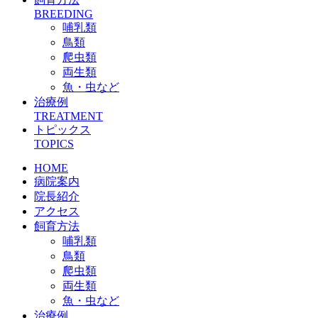
BREEDING
哺乳類
鳥類
爬虫類
両生類
魚・虫など
治療例
TREATMENT
トピックス
TOPICS
HOME
病院案内
院長紹介
アクセス
飼育方法
哺乳類
鳥類
爬虫類
両生類
魚・虫など
治療例