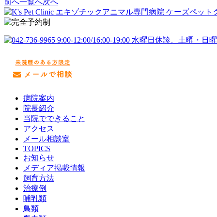
前へ
一覧へ
次へ
病院案内
院長紹介
当院でできること
アクセス
メール相談室
TOPICS
お知らせ
メディア掲載情報
飼育方法
治療例
哺乳類
鳥類